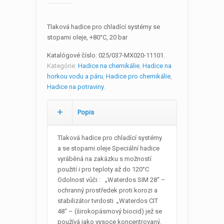
Tlaková hadice pro chladící systémy se
stopami oleje, +80°C, 20 bar
Katalógové číslo:
025/037-MX020-11101
.
Kategórie:
Hadice na chemikálie
,
Hadice na
horkou vodu a páru
,
Hadice pro chemikálie
,
Hadice na potraviny
.
Popis
Tlaková hadice pro chladící systémy
a se stopami oleje Speciální hadice
vyráběná na zakázku s možností
použití i pro teploty až do 120°C
Odolnost vůči : „Waterdos SIM 28“ –
ochranný prostředek proti korozi a
stabilizátor tvrdosti „Waterdos CIT
48“ – (širokopásmový biocid) jež se
používá jako vysoce koncentrovaný,