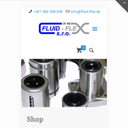
+421 902 438 338
info@fluid-flex.sk
0
Shop