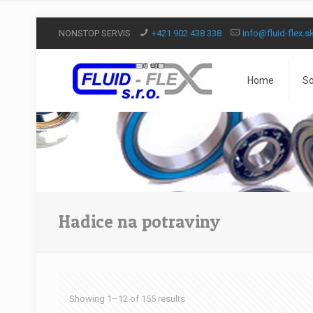
NONSTOP SERVIS
+421 902 438 338
info@fluid-flex.s
Home
So
Hadice na potraviny
Showing 1–12 of 155 results