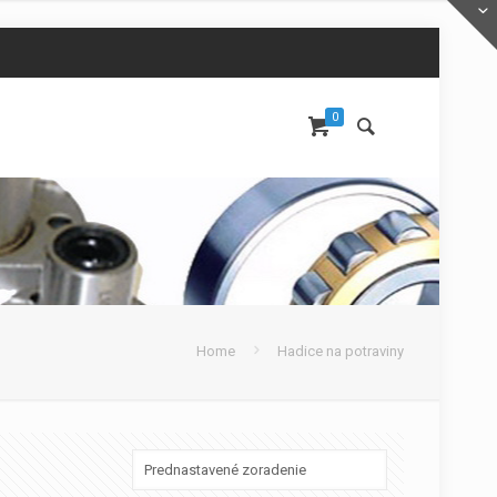
0
Home
Hadice na potraviny