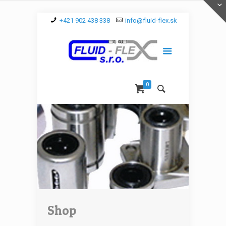
+421 902 438 338
info@fluid-flex.sk
0
Shop