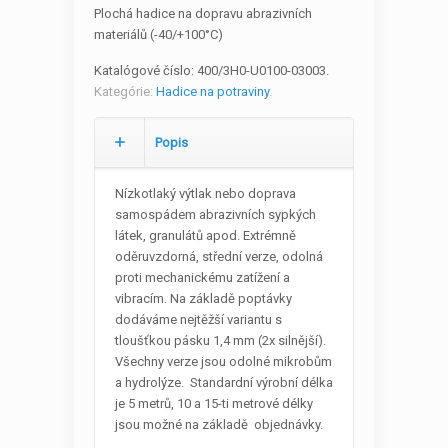
Plochá hadice na dopravu abrazivních
materiálů (-40/+100°C)
Katalógové číslo:
400/3H0-U0100-03003
.
Kategórie:
Hadice na potraviny
.
Popis
Nízkotlaký výtlak nebo doprava
samospádem abrazivních sypkých
látek, granulátů apod. Extrémně
oděruvzdorná, střední verze, odolná
proti mechanickému zatížení a
vibracím. Na základě poptávky
dodáváme nejtěžší variantu s
tloušťkou pásku 1,4 mm (2x silnější).
Všechny verze jsou odolné mikrobům
a hydrolýze. Standardní výrobní délka
je 5 metrů, 10 a 15-ti metrové délky
jsou možné na základě objednávky.