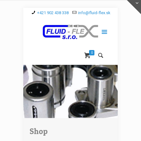
+421 902 438 338
info@fluid-flex.sk
0
Shop