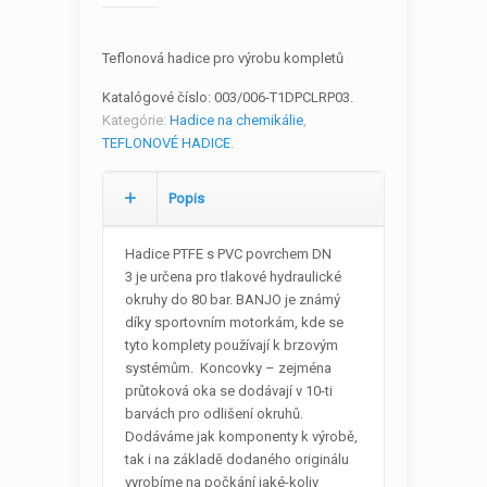
Teflonová hadice pro výrobu kompletů
Katalógové číslo:
003/006-T1DPCLRP03
.
Kategórie:
Hadice na chemikálie
,
TEFLONOVÉ HADICE
.
Popis
Hadice PTFE s PVC povrchem DN
3 je určena pro tlakové hydraulické
okruhy do 80 bar. BANJO je známý
díky sportovním motorkám, kde se
tyto komplety používají k brzovým
systémům. Koncovky – zejména
průtoková oka se dodávají v 10-ti
barvách pro odlišení okruhů.
Dodáváme jak komponenty k výrobě,
tak i na základě dodaného originálu
vyrobíme na počkání jaké-koliv