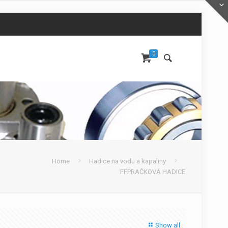
0
Home
Hadice na vodu a kapaliny
FFPRAČKOVÁ HADICE
Show all