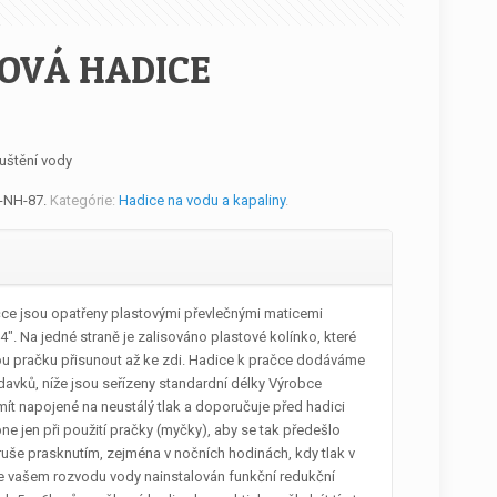
OVÁ HADICE
uštění vody
-NH-87
.
Kategórie:
Hadice na vodu a kapaliny
.
ce jsou opatřeny plastovými převlečnými maticemi
4″. Na jedné straně je zalisováno plastové kolínko, které
u pračku přisunout až ke zdi. Hadice k pračce dodáváme
davků, níže jsou seřízeny standardní délky Výrobce
ít napojené na neustálý tlak a doporučuje před hadici
apne jen při použití pračky (myčky), aby se tak předešlo
še prasknutím, zejména v nočních hodinách, kdy tlak v
ve vašem rozvodu vody nainstalován funkční redukční