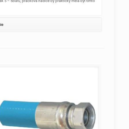
tlak 5 – 6barů, pračková hadice by prakticky měla být tímto
ie