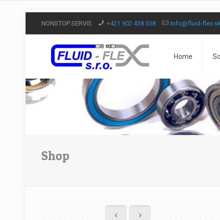
NONSTOP SERVIS
+421 902 438 338
info@fluid-flex.s
Home
So
Shop