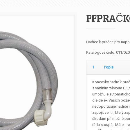
FFPRAČK
Hadice k pračce pro napo
Katalógové číslo:
011/020
Popis
Koncovky hadic k prač
s vnitřním závitem G 3/
umožňuje automaticko
dle délek Vašich poža
nedoporučuje hadice m
zapojit ventil, který z
škodám při možné poru
řádu stoupá. Máte-li 