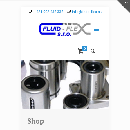
+421 902 438 338
info@fluid-flex.sk
0
Shop