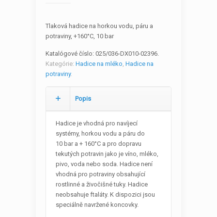
Tlaková hadice na horkou vodu, páru a
potraviny, +160°C, 10 bar
Katalógové číslo:
025/036-DX010-02396
.
Kategórie:
Hadice na mléko
,
Hadice na
potraviny
.
Popis
Hadice je vhodná pro navíjecí
systémy, horkou vodu a páru do
10 bar a + 160°C a pro dopravu
tekutých potravin jako je víno, mléko,
pivo, voda nebo soda. Hadice není
vhodná pro potraviny obsahující
rostlinné a živočišné tuky. Hadice
neobsahuje ftaláty. K dispozici jsou
speciálně navržené koncovky.