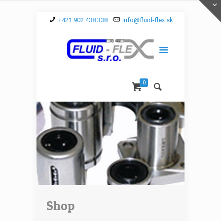
+421 902 438 338
info@fluid-flex.sk
0
Shop