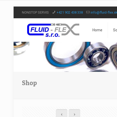
NONSTOP SERVIS
+421 902 438 338
info@fluid-flex.s
Home
So
Shop