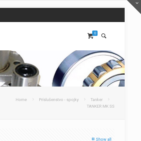
0
Home
Príslušenstvo - spojky
Tanker
TANKER MK SS
Show all