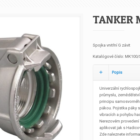
TANKER 
Spojka vnitřní G závit
Katalógové číslo:
MK100/
Popis
Univerzální rychlosp
průmyslu, zemědělství
principu samosvorného
pákou. Pojistka páky 
vibracích a pohybu h
Nerezovém provedení 
aplikovat jak s Hadico
Zde naleznete informa