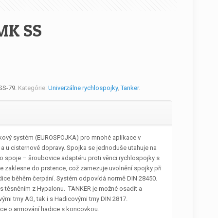
MK SS
SS-79
.
Kategórie:
Univerzálne rychlospojky
,
Tanker
.
ojkový systém (EUROSPOJKA) pro mnohé aplikace v
 a u cisternové dopravy. Spojka se jednoduše utahuje na
 spoje – šroubovice adaptéru proti věnci rychlospojky s
se zaklesne do prstence, což zamezuje uvolnění spojky při
adice běhěm čerpání. Systém odpovídá normě DIN 28450.
s těsněním z Hypalonu. TANKER je možné osadit a
vými trny AG, tak i s Hadicovými trny DIN 2817.
ce o armování hadice s koncovkou.