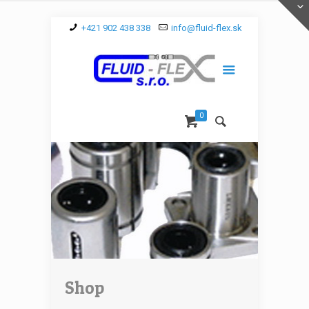
+421 902 438 338
info@fluid-flex.sk
0
Shop