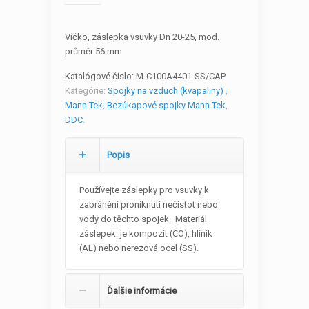
Víčko, záslepka vsuvky Dn 20-25, mod.
průměr 56 mm
Katalógové číslo:
M-C100A4401-SS/CAP
.
Kategórie:
Spojky na vzduch (kvapaliny)
,
Mann Tek
,
Bezúkapové spojky Mann Tek
,
DDC
.
Popis
Používejte záslepky pro vsuvky k
zabránění proniknutí nečistot nebo
vody do těchto spojek. Materiál
záslepek: je kompozit (CO), hliník
(AL) nebo nerezová ocel (SS).
Ďalšie informácie