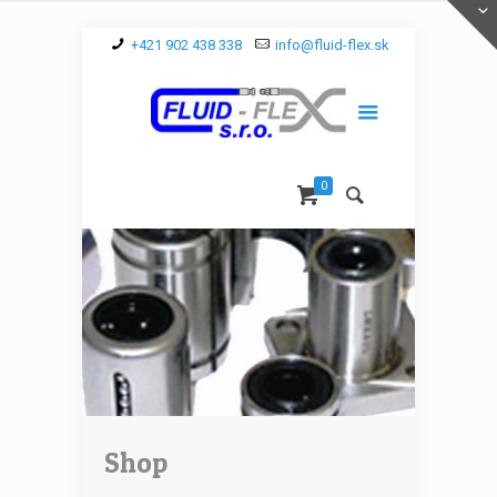
+421 902 438 338
info@fluid-flex.sk
0
Shop