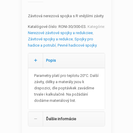
Závitová nerezová spojka s R vnějšími závity
Katalógové číslo:
RONI-30/300-ES
.
Kategórie:
Nerezové závitové spojky a redukciee
,
Závitové spojky a redukce
,
Spojky pro
hadice a potrubí
,
Pevné hadicové spojky
.
Popis
Parametry platí pro teplotu 20°C. Další
závity, délky a materály jsou k
dispozici, dle poptávkek zavádíme
trvale i kalkulačně. Na požádání
dodáme materiálový list.
Ďalšie informácie