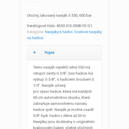
Otočný, lakovaný naviják S.550, 600 bar
Katalógové číslo:
8550.413-050B-FE-G1
.
Kategórie:
Navijáky k hadici
,
Ocelové navijáky
na hadice
.
Popis
Tento naviják největší série 550 má
vstupní závity G 3/8″, bez hadice má
výstup G 3/8″, s hadicemi šroubení G
1/4″. Naviják určený
pro výsuv hadice, která má každých
60 cm automatickou stopku, která
zabraňuje samovolnému návratu
hadice zpět. Naviják je možné osadit
3/8″ hydr. hadicí v délce až 30 m.
Navijáky jsou dodávány o originálním
krabicovém balení, včetně otočných