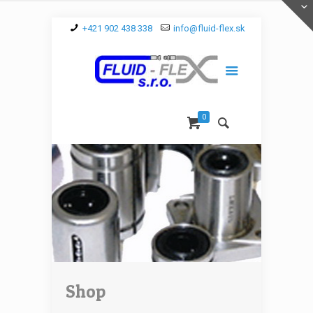
+421 902 438 338
info@fluid-flex.sk
0
Shop