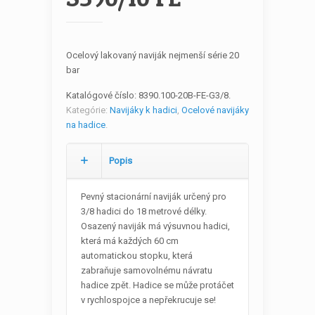
Ocelový lakovaný naviják nejmenší série 20
bar
Katalógové číslo:
8390.100-20B-FE-G3/8
.
Kategórie:
Navijáky k hadici
,
Ocelové navijáky
na hadice
.
Popis
Pevný stacionární naviják určený pro
3/8 hadici do 18 metrové délky.
Osazený naviják má výsuvnou hadici,
která má každých 60 cm
automatickou stopku, která
zabraňuje samovolnému návratu
hadice zpět. Hadice se může protáčet
v rychlospojce a nepřekrucuje se!