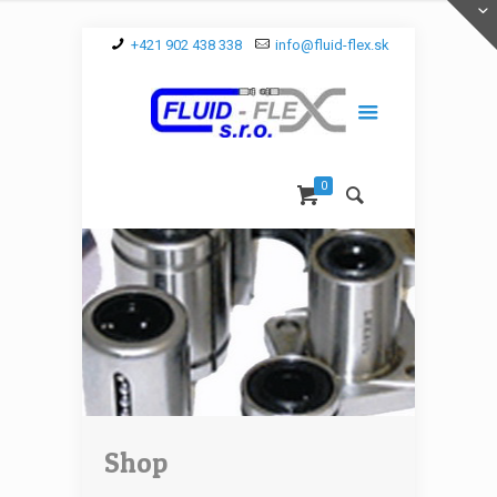
+421 902 438 338
info@fluid-flex.sk
0
Shop