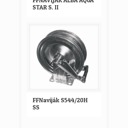
FFNAVIJÁK ALBA AQUA
STAR S. II
FFNaviják S544/20H
SS