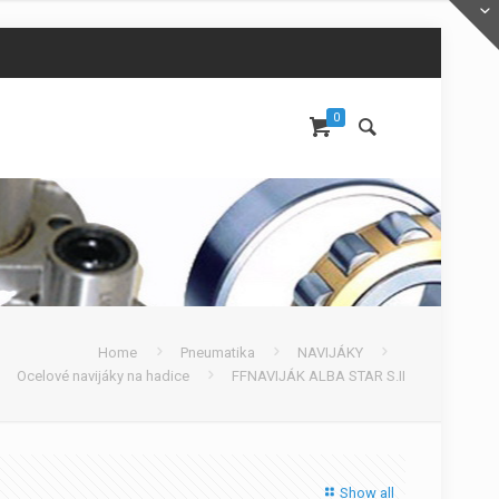
0
Home
Pneumatika
NAVIJÁKY
Ocelové navijáky na hadice
FFNAVIJÁK ALBA STAR S.II
Show all