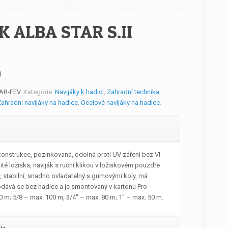
K ALBA STAR S.II
)
AR-FEV
.
Kategórie:
Navijáky k hadici
,
Zahradní technika
,
ahradní navijáky na hadice
,
Ocelové navijáky na hadice
.
onstrukce, pozinkovaná, odolná proti UV záření bez VI
é ložiska, naviják s ruční klikou v ložiskovém pouzdře
ký, stabilní, snadno ovladatelný s gumovými koly, má
dává se bez hadice a je smontovaný v kartonu Pro
0 m; 5/8 – max. 100 m, 3/4″ – max. 80 m; 1″ – max. 50 m.