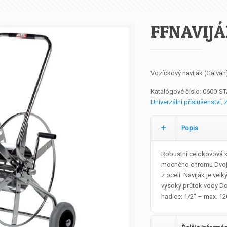
FFNAVIJÁ
Vozíčkový naviják (Galvan
Katalógové číslo:
0600-ST
Univerzální příslušenství
,
Z
Popis
Robustní celokovová k
mocného chromu Dvojit
z oceli Naviják je vel
vysoký průtok vody Do
hadice: 1/2″ – max. 12