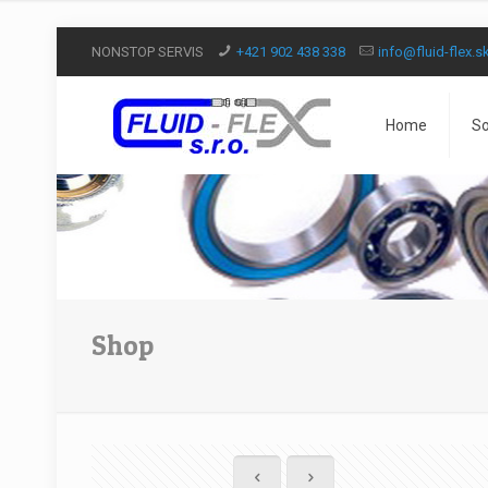
NONSTOP SERVIS
+421 902 438 338
info@fluid-flex.s
Home
So
Shop