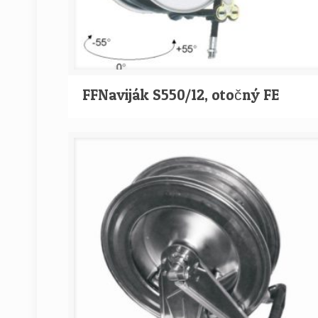
FFNaviják S550/12, otočný FE