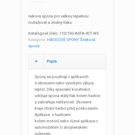
neková spona pro velkou tepelnou
roztažnost a změny tlaku
Katalógové číslo:
110/130-ASFA-9CT-W3
.
Kategórie:
HADICOVÉ SPONY
,
Šneková
spona
.
Popis
Spony se používají v aplikacích
s vibracemi nebo vysokými výkyvy
teplot. Díky speciální konstrukci
udržuje spona stálý tlak kolem hadice
a zabraňuje netěsnosti. Zkosené
kraje chrání hadici před poškozením.
Aplikace: s hadicemi
kolem motorů nebo různé aplikace v
automobilním či strojírenském
průmyslu.