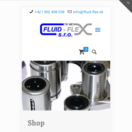
+421 902 438 338
info@fluid-flex.sk
0
Shop