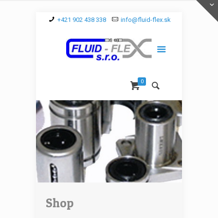
+421 902 438 338
info@fluid-flex.sk
0
Shop