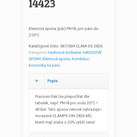
14423
Klemová spona (pár) PN18, pro páru do
210°C
Katalógové číslo:
067/069-CLAM-SS-2826
.
Kategórie:
Hadicové šróbenie
,
HADICOVÉ
SPONY
,
Klemová spona
,
Kombiloc -
koncovky na páru
.
Popis
Pracovní tlak lze přepočítat dle
tabulek, např. PN18 pro vodu 20°C =
40 Bar Tato spona cenově nahrazuje i
mosazné CLAMPS DIN 2826 MS,
které mají zruba o 20% vyšší cenu!