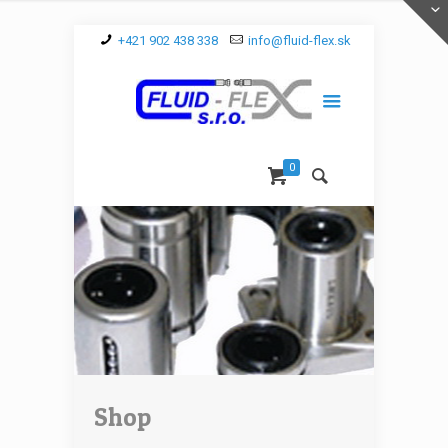
+421 902 438 338
info@fluid-flex.sk
0
Shop