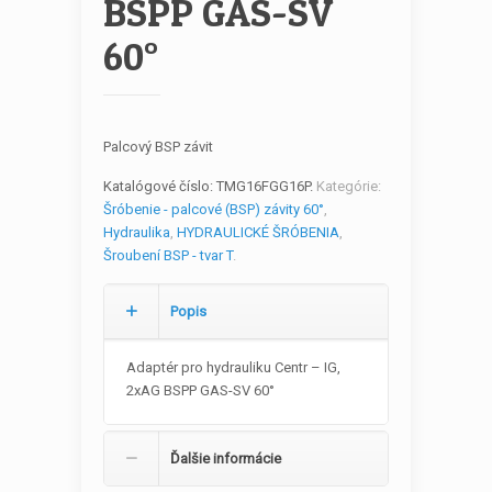
BSPP GAS-SV
60°
Palcový BSP závit
Katalógové číslo:
TMG16FGG16P
.
Kategórie:
Šróbenie - palcové (BSP) závity 60°
,
Hydraulika
,
HYDRAULICKÉ ŠRÓBENIA
,
Šroubení BSP - tvar T
.
Popis
Adaptér pro hydrauliku Centr – IG,
2xAG BSPP GAS-SV 60°
Ďalšie informácie