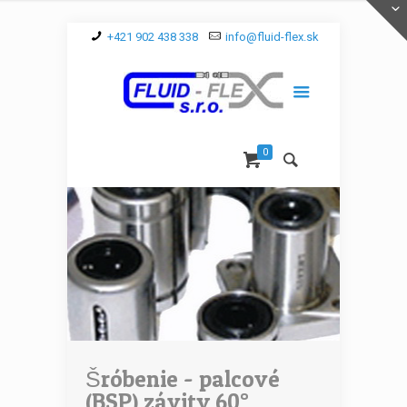
+421 902 438 338
info@fluid-flex.sk
0
Šróbenie - palcové
(BSP) závity 60°