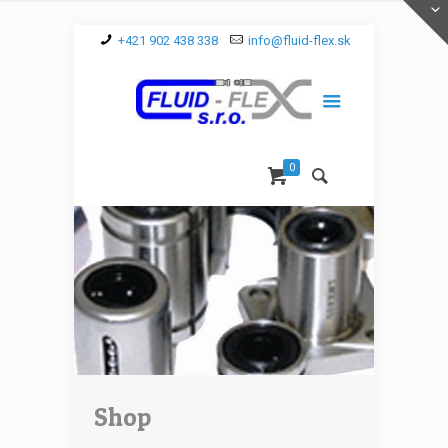
+421 902 438 338
info@fluid-flex.sk
0
Shop