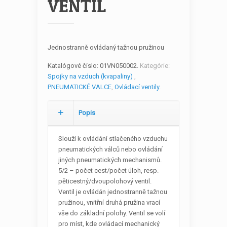
VENTIL
Jednostranně ovládaný tažnou pružinou
Katalógové číslo:
01VN050002
.
Kategórie:
Spojky na vzduch (kvapaliny)
,
PNEUMATICKÉ VALCE
,
Ovládací ventily
.
Popis
Slouží k ovládání stlačeného vzduchu
pneumatických válců nebo ovládání
jiných pneumatických mechanismů.
5/2 – počet cest/počet úloh, resp.
pěticestný/dvoupolohový ventil.
Ventil je ovládán jednostranně tažnou
pružinou, vnitřní druhá pružina vrací
vše do základní polohy. Ventil se volí
pro míst, kde ovládací mechanický