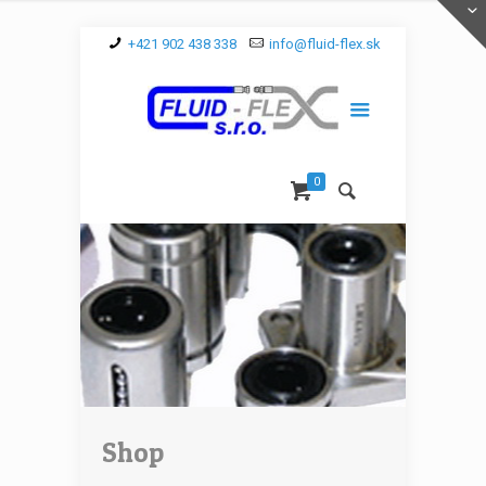
+421 902 438 338
info@fluid-flex.sk
0
Shop