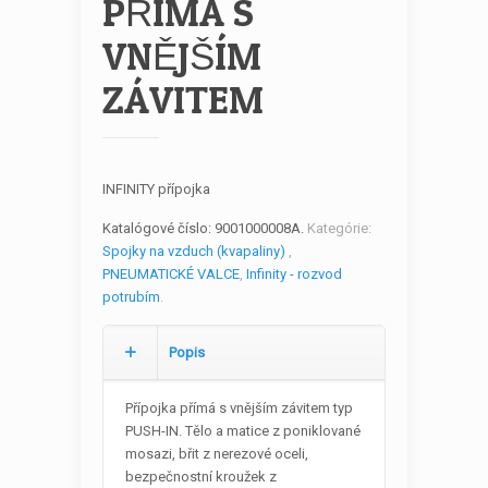
PŘÍMÁ S
VNĚJŠÍM
ZÁVITEM
INFINITY přípojka
Katalógové číslo:
9001000008A
.
Kategórie:
Spojky na vzduch (kvapaliny)
,
PNEUMATICKÉ VALCE
,
Infinity - rozvod
potrubím
.
Popis
Přípojka přímá s vnějším závitem typ
PUSH-IN. Tělo a matice z poniklované
mosazi, břit z nerezové oceli,
bezpečnostní kroužek z