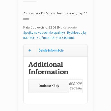
ARO vsuvka Dn 5,5 s vnitřním závitem, čep 11
mm
Katalógové číslo:
ESO38NI
.
Kategórie:
Spojky na vzduch (kvapaliny)
,
Rychlospojky
INDUSTRY
,
Série ARO Dn 5,5 (Orion)
.
Ďalšie informácie
Additional
Information
ESO14NI,
Dodacie Kódy
ESO38NI