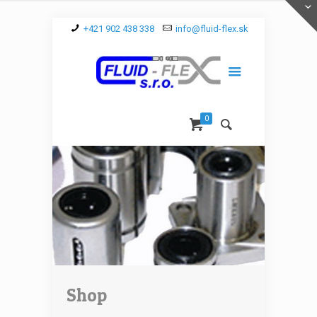
+421 902 438 338
info@fluid-flex.sk
0
Shop