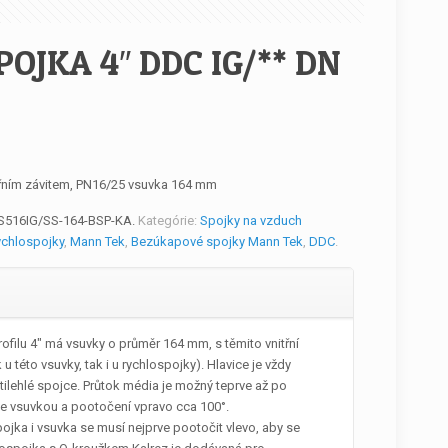
OJKA 4″ DDC IG/** DN
řním závitem, PN16/25 vsuvka 164 mm
S516IG/SS-164-BSP-KA
.
Kategórie:
Spojky na vzduch
ychlospojky
,
Mann Tek
,
Bezúkapové spojky Mann Tek
,
DDC
.
filu 4″ má vsuvky o průměr 164 mm, s těmito vnitřní
 u této vsuvky, tak i u rychlospojky). Hlavice je vždy
tilehlé spojce. Průtok média je možný teprve až po
se vsuvkou a pootočení vpravo cca 100°.
jka i vsuvka se musí nejprve pootočit vlevo, aby se