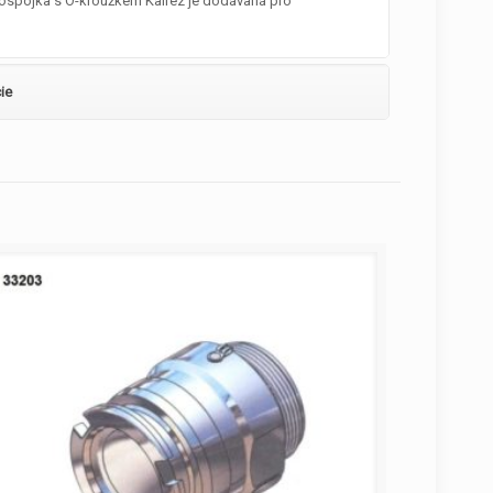
hlospojka s O-kroužkem Kalrez je dodávaná pro
ie