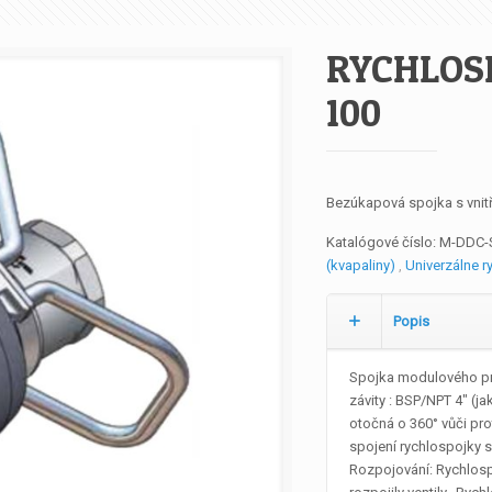
RYCHLOSP
100
Bezúkapová spojka s vnit
Katalógové číslo:
M-DDC-
(kvapaliny)
,
Univerzálne r
Popis
Spojka modulového pro
závity : BSP/NPT 4″ (jak
otočná o 360° vůči pro
spojení rychlospojky 
Rozpojování: Rychlospo