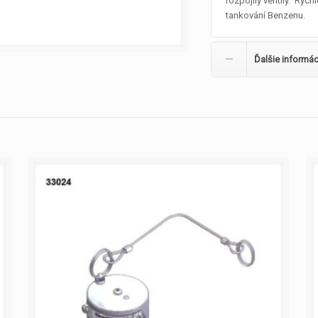
rozpojily ventily. Ryc
tankování Benzenu.
Ďalšie informác