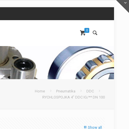
0
Home
Pneumatika
DDC
RYCHLOSPOJKA 4″ DDC IG/** DN 100
Show all