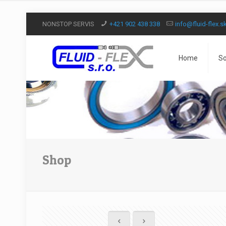
NONSTOP SERVIS
+421 902 438 338
info@fluid-flex.s
Home
So
Shop