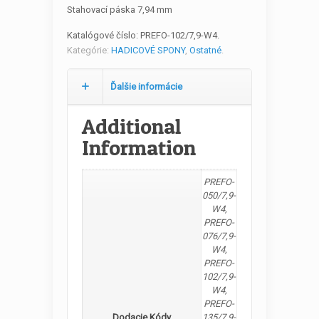
Stahovací páska 7,94 mm
Katalógové číslo:
PREFO-102/7,9-W4
.
Kategórie:
HADICOVÉ SPONY
,
Ostatné
.
Ďalšie informácie
Additional
Information
PREFO-
050/7,9-
W4,
PREFO-
076/7,9-
W4,
PREFO-
102/7,9-
W4,
PREFO-
Dodacie Kódy
135/7,9-