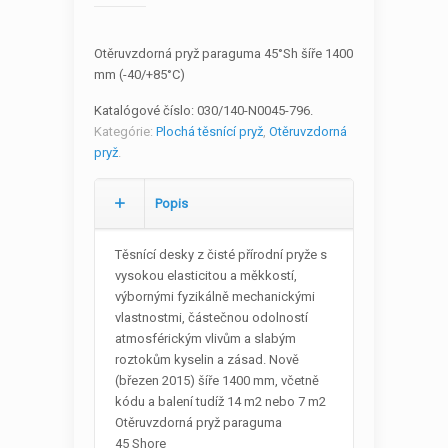
Otěruvzdorná pryž paraguma 45°Sh šíře 1400
mm (-40/+85°C)
Katalógové číslo:
030/140-N0045-796
.
Kategórie:
Plochá těsnící pryž
,
Otěruvzdorná
pryž
.
Popis
Těsnící desky z čisté přírodní pryže s
vysokou elasticitou a měkkostí,
výbornými fyzikálně mechanickými
vlastnostmi, částečnou odolností
atmosférickým vlivům a slabým
roztokům kyselin a zásad. Nově
(březen 2015) šíře 1400 mm, včetně
kódu a balení tudíž 14 m2 nebo 7 m2
Otěruvzdorná pryž paraguma
45 Shore