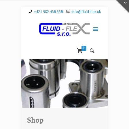
+421 902 438 338
info@fluid-flex.sk
0
Shop