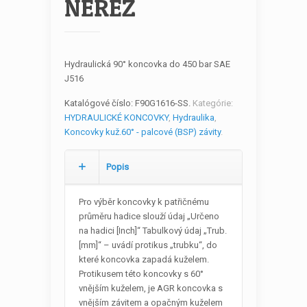
NEREZ
Hydraulická 90° koncovka do 450 bar SAE
J516
Katalógové číslo:
F90G1616-SS
.
Kategórie:
HYDRAULICKÉ KONCOVKY
,
Hydraulika
,
Koncovky kuž.60° - palcové (BSP) závity
.
Popis
Pro výběr koncovky k patřičnému
průměru hadice slouží údaj „Určeno
na hadici [Inch]“ Tabulkový údaj „Trub.
[mm]“ – uvádí protikus „trubku“, do
které koncovka zapadá kuželem.
Protikusem této koncovky s 60°
vnějším kuželem, je AGR koncovka s
vnějším závitem a opačným kuželem