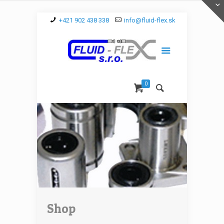
+421 902 438 338
info@fluid-flex.sk
0
Shop