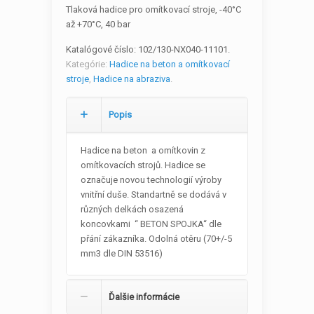
Tlaková hadice pro omítkovací stroje, -40°C
až +70°C, 40 bar
Katalógové číslo:
102/130-NX040-11101
.
Kategórie:
Hadice na beton a omítkovací
stroje
,
Hadice na abraziva
.
Popis
Hadice na beton a omítkovin z
omítkovacích strojů. Hadice se
označuje novou technologií výroby
vnitřní duše. Standartně se dodává v
různých delkách osazená
koncovkami “ BETON SPOJKA“ dle
přání zákazníka. Odolná otěru (70+/-5
mm3 dle DIN 53516)
Ďalšie informácie