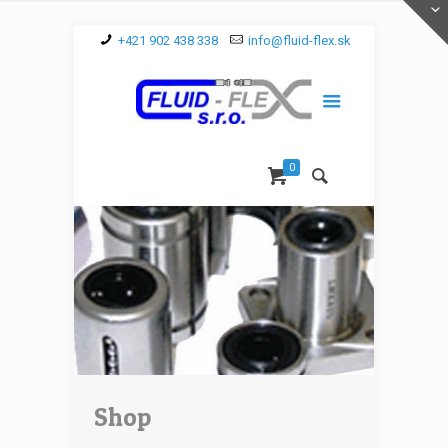
+421 902 438 338
info@fluid-flex.sk
0
Shop