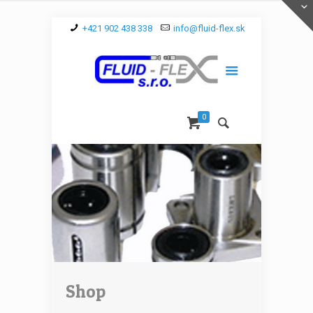
+421 902 438 338
info@fluid-flex.sk
0
Shop