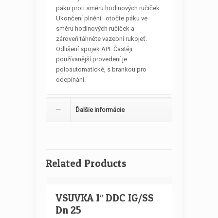
páku proti směru hodinových ručiček.
Ukončení plnění: otočte páku ve
směru hodinových ručiček a
zároveň táhněte vazební rukojeť.
Odlišení spojek API: Častěji
používanější provedení je
poloautomatické, s brankou pro
odepínání.
Ďalšie informácie
Related Products
VSUVKA 1″ DDC IG/SS
Dn 25