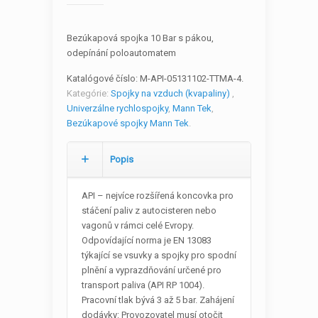
Bezúkapová spojka 10 Bar s pákou,
odepínání poloautomatem
Katalógové číslo:
M-API-05131102-TTMA-4
.
Kategórie:
Spojky na vzduch (kvapaliny)
,
Univerzálne rychlospojky
,
Mann Tek
,
Bezúkapové spojky Mann Tek
.
Popis
API – nejvíce rozšířená koncovka pro
stáčení paliv z autocisteren nebo
vagonů v rámci celé Evropy.
Odpovídající norma je EN 13083
týkající se vsuvky a spojky pro spodní
plnění a vyprazdňování určené pro
transport paliva (API RP 1004).
Pracovní tlak bývá 3 až 5 bar. Zahájení
dodávky: Provozovatel musí otočit