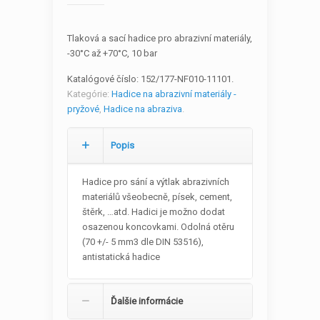
Tlaková a sací hadice pro abrazivní materiály,
-30°C až +70°C, 10 bar
Katalógové číslo:
152/177-NF010-11101
.
Kategórie:
Hadice na abrazivní materiály -
pryžové
,
Hadice na abraziva
.
Popis
Hadice pro sání a výtlak abrazivních
materiálů všeobecně, písek, cement,
štěrk, …atd. Hadici je možno dodat
osazenou koncovkami. Odolná otěru
(70 +/- 5 mm3 dle DIN 53516),
antistatická hadice
Ďalšie informácie