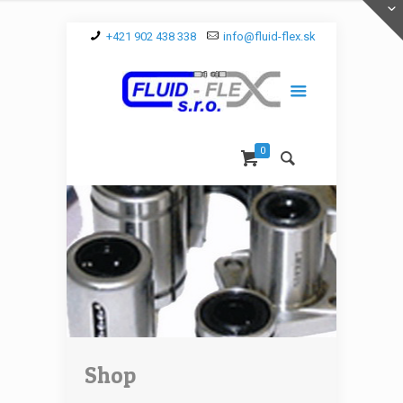
+421 902 438 338
info@fluid-flex.sk
0
Shop