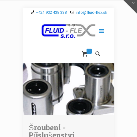
+421 902 438 338
info@fluid-flex.sk
0
Šroubení -
Příslušenství