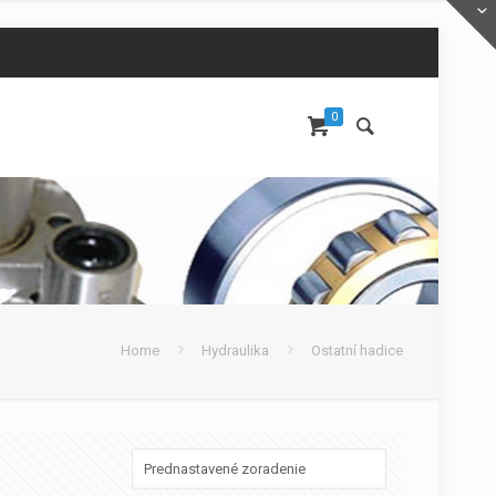
0
Home
Hydraulika
Ostatní hadice