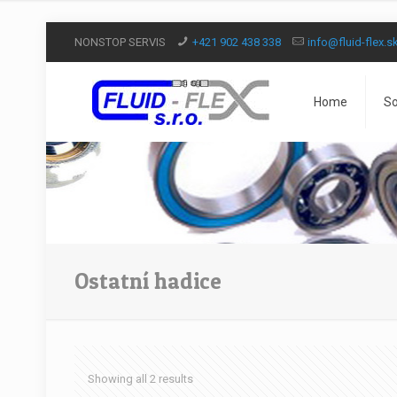
NONSTOP SERVIS
+421 902 438 338
info@fluid-flex.s
Home
So
Ostatní hadice
Showing all 2 results