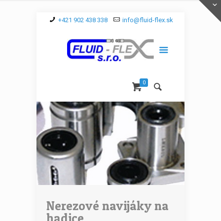
+421 902 438 338
info@fluid-flex.sk
0
Nerezové navijáky na
hadice